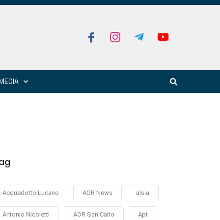
MEDIA
ag
Acquedotto Lucano
AGR News
alsia
Antonio Nicoletti
AOR San Carlo
Apt