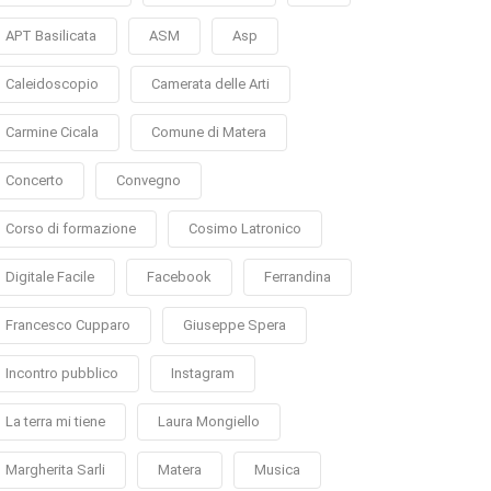
APT Basilicata
ASM
Asp
Caleidoscopio
Camerata delle Arti
Carmine Cicala
Comune di Matera
Concerto
Convegno
Corso di formazione
Cosimo Latronico
Digitale Facile
Facebook
Ferrandina
Francesco Cupparo
Giuseppe Spera
Incontro pubblico
Instagram
La terra mi tiene
Laura Mongiello
Margherita Sarli
Matera
Musica