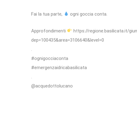
Fai la tua parte,
ogni goccia conta.
Approfondimenti
https://regione.basilicata.it/gi
dep=100435&area=3106640&level=0
.
#ognigocciaconta
#emergenzaidricabasilicata
.
@acquedottolucano