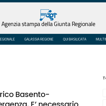
Agenzia stampa della Giunta Regionale
REGIONALE
GALASSIA REGIONE
QUI BASILICATA
MULTI
T
drico Basento-
rgenza. E’ necessario