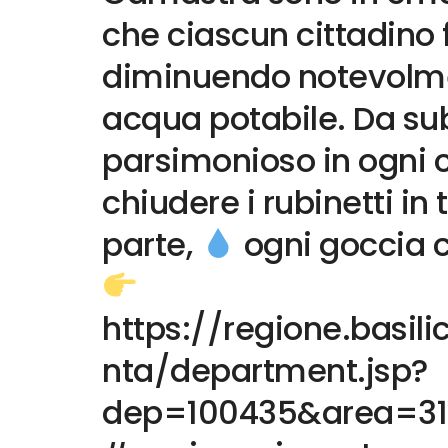
che ciascun cittadino 
diminuendo notevolme
acqua potabile. Da su
parsimonioso in ogni 
chiudere i rubinetti in 
parte,
ogni goccia 
https://regione.basili
nta/department.jsp?
dep=100435&area=31