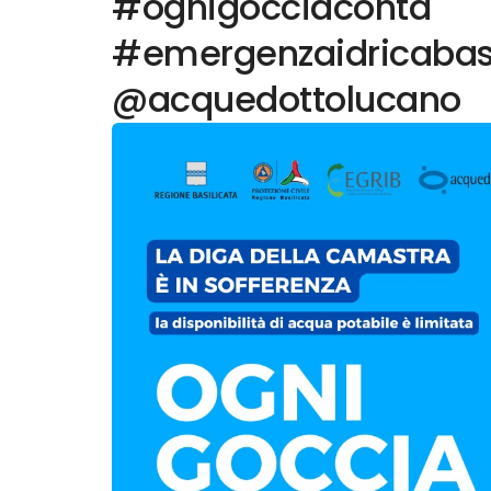
#ognigocciaconta
#emergenzaidricabasil
@acquedottolucano