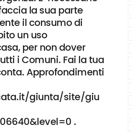
faccia la sua parte
nte il consumo di
bito un uso
casa, per non dover
tutti i Comuni. Fai la tua
conta. Approfondimenti
cata.it/giunta/site/giu
06640&level=0 .