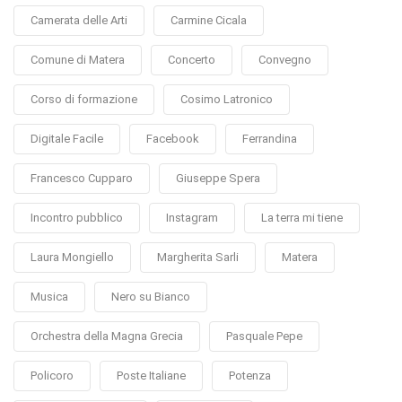
Camerata delle Arti
Carmine Cicala
Comune di Matera
Concerto
Convegno
Corso di formazione
Cosimo Latronico
Digitale Facile
Facebook
Ferrandina
Francesco Cupparo
Giuseppe Spera
Incontro pubblico
Instagram
La terra mi tiene
Laura Mongiello
Margherita Sarli
Matera
Musica
Nero su Bianco
Orchestra della Magna Grecia
Pasquale Pepe
Policoro
Poste Italiane
Potenza