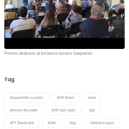
Premio dedicato al botanico lucano Gasparrini.
Tag
Acquedotto Lucano
AGR News
alsia
Antonio Nicoletti
AOR San Carlo
Apt
APT Basilicata
ASM
Asp
Caleidoscopio