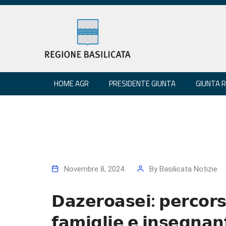
HOME AGR
PRESIDENTE GIUNTA
GIUNTA 
Novembre 8, 2024
By
Basilicata Notizie
𝗗𝗮𝘇𝗲𝗿𝗼𝗮𝘀𝗲𝗶: 𝗽𝗲𝗿𝗰𝗼𝗿𝘀
𝗳𝗮𝗺𝗶𝗴𝗹𝗶𝗲 𝗲 𝗶𝗻𝘀𝗲𝗴