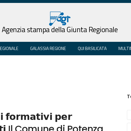
Agenzia stampa della Giunta Regionale
REGIONALE
GALASSIA REGIONE
QUI BASILICATA
MULTI
T
 𝗳𝗼𝗿𝗺𝗮𝘁𝗶𝘃𝗶 𝗽𝗲𝗿
𝗻𝗮𝗻𝘁𝗶 Il Comune di Potenza