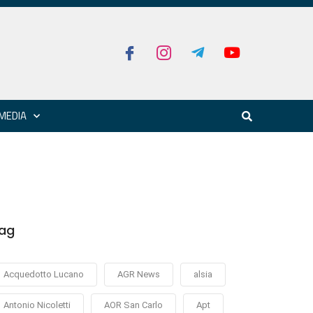
MEDIA
ag
Acquedotto Lucano
AGR News
alsia
Antonio Nicoletti
AOR San Carlo
Apt