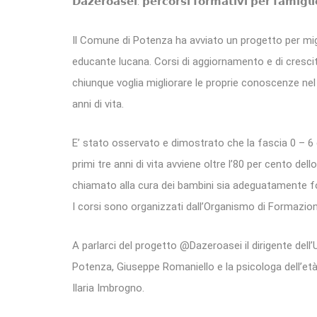
𝗗𝗮𝘇𝗲𝗿𝗼𝗮𝘀𝗲𝗶: 𝗽𝗲𝗿𝗰𝗼𝗿𝘀𝗶 𝗳𝗼𝗿𝗺𝗮𝘁𝗶𝘃𝗶 𝗽𝗲𝗿 𝗳𝗮𝗺𝗶𝗴𝗹
Il Comune di Potenza ha avviato un progetto per mig
educante lucana. Corsi di aggiornamento e di crescit
chiunque voglia migliorare le proprie conoscenze nel
anni di vita.
E’ stato osservato e dimostrato che la fascia 0 – 6 
primi tre anni di vita avviene oltre l’80 per cento de
chiamato alla cura dei bambini sia adeguatamente 
I corsi sono organizzati dall’Organismo di Formazio
A parlarci del progetto @Dazeroasei il dirigente dell’
Potenza, Giuseppe Romaniello e la psicologa dell’età 
Ilaria Imbrogno.