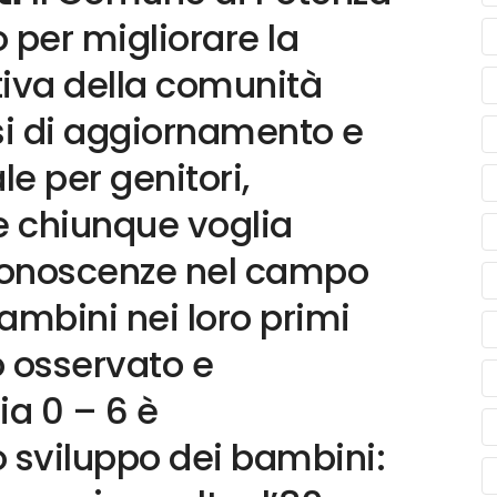
 per migliorare la
tiva della comunità
i di aggiornamento e
le per genitori,
e chiunque voglia
 conoscenze nel campo
ambini nei loro primi
to osservato e
ia 0 – 6 è
o sviluppo dei bambini: