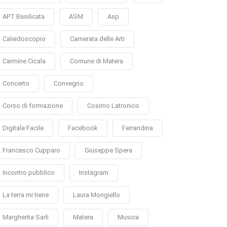
APT Basilicata
ASM
Asp
Caleidoscopio
Camerata delle Arti
Carmine Cicala
Comune di Matera
Concerto
Convegno
Corso di formazione
Cosimo Latronico
Digitale Facile
Facebook
Ferrandina
Francesco Cupparo
Giuseppe Spera
Incontro pubblico
Instagram
La terra mi tiene
Laura Mongiello
Margherita Sarli
Matera
Musica