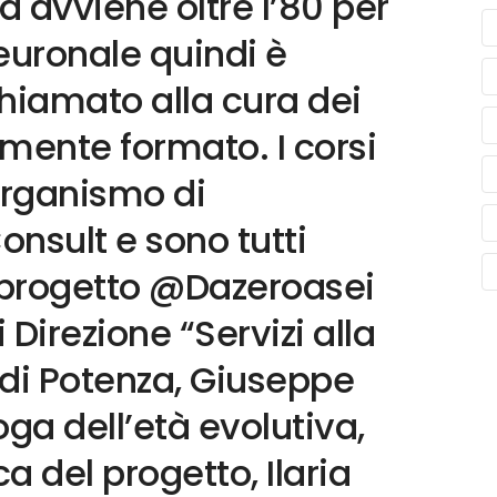
ta avviene oltre l’80 per
euronale quindi è
hiamato alla cura dei
ente formato. I corsi
Organismo di
sult e sono tutti
el progetto @Dazeroasei
i Direzione “Servizi alla
di Potenza, Giuseppe
ga dell’età evolutiva,
a del progetto, Ilaria