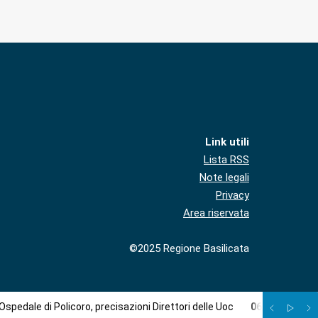
Link utili
Lista RSS
Note legali
Privacy
Area riservata
©2025 Regione Basilicata
Ospedale di Policoro, precisazioni Direttori delle Uoc
06
/
08
:
Torna