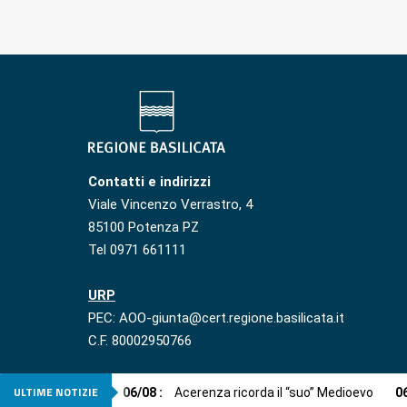
Contatti e indirizzi
Viale Vincenzo Verrastro, 4
85100 Potenza PZ
Tel 0971 661111
URP
PEC: AOO-giunta@cert.regione.basilicata.it
C.F. 80002950766
ULTIME NOTIZIE
06
/
08
:
Acerenza ricorda il “suo” Medioevo
0