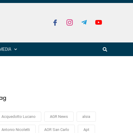
MEDIA
ag
Acquedotto Lucano
AGR News
alsia
Antonio Nicoletti
AOR San Carlo
Apt