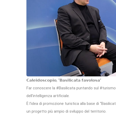
𝗖𝗮𝗹𝗲𝗶𝗱𝗼𝘀𝗰𝗼𝗽𝗶𝗼, “𝗕𝗮𝘀𝗶𝗹𝗶𝗰𝗮𝘁𝗮 𝗳𝗮𝘃𝗼𝗹𝗼𝘀𝗮”
Far conoscere la #Basilicata puntando sul #turismo d
dell’intelligenza artificiale.
È l’idea di promozione turistica alla base di “Basilic
un progetto più ampio di sviluppo del territorio.