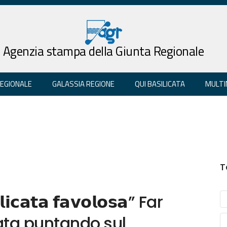
Agenzia stampa della Giunta Regionale
REGIONALE
GALASSIA REGIONE
QUI BASILICATA
MULTI
T
𝗹𝗶𝗰𝗮𝘁𝗮 𝗳𝗮𝘃𝗼𝗹𝗼𝘀𝗮” Far
ata puntando sul