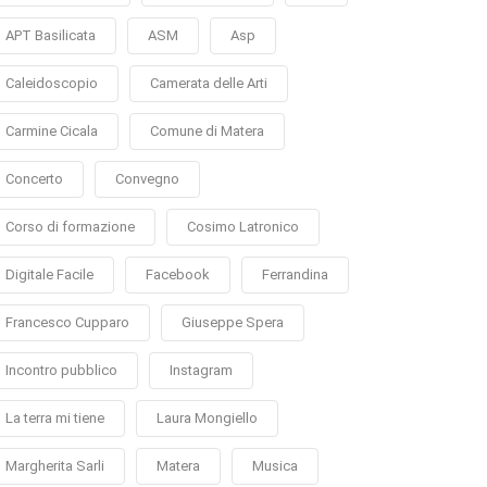
APT Basilicata
ASM
Asp
Caleidoscopio
Camerata delle Arti
Carmine Cicala
Comune di Matera
Concerto
Convegno
Corso di formazione
Cosimo Latronico
Digitale Facile
Facebook
Ferrandina
Francesco Cupparo
Giuseppe Spera
Incontro pubblico
Instagram
La terra mi tiene
Laura Mongiello
Margherita Sarli
Matera
Musica