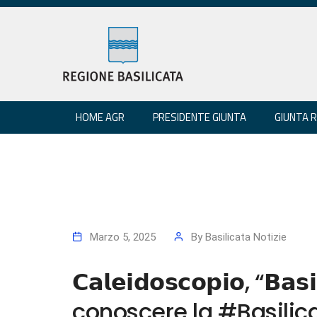
HOME AGR
PRESIDENTE GIUNTA
GIUNTA 
Marzo 5, 2025
By
Basilicata Notizie
𝗖𝗮𝗹𝗲𝗶𝗱𝗼𝘀𝗰𝗼𝗽𝗶𝗼, “𝗕𝗮𝘀
conoscere la #Basilic