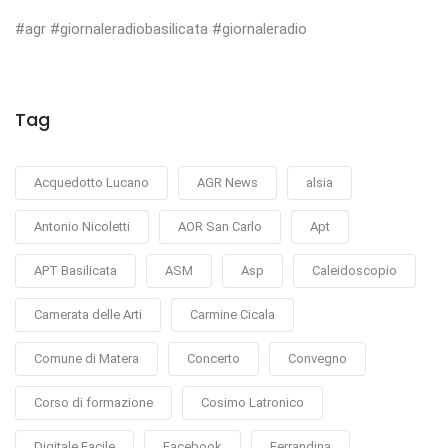
#agr #giornaleradiobasilicata #giornaleradio
Tag
Acquedotto Lucano
AGR News
alsia
Antonio Nicoletti
AOR San Carlo
Apt
APT Basilicata
ASM
Asp
Caleidoscopio
Camerata delle Arti
Carmine Cicala
Comune di Matera
Concerto
Convegno
Corso di formazione
Cosimo Latronico
Digitale Facile
Facebook
Ferrandina