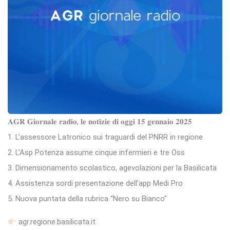
𝐀𝐆𝐑 𝐆𝐢𝐨𝐫𝐧𝐚𝐥𝐞 𝐫𝐚𝐝𝐢𝐨, 𝐥𝐞 𝐧𝐨𝐭𝐢𝐳𝐢𝐞 𝐝𝐢 𝐨𝐠𝐠𝐢 𝟏𝟓 𝐠𝐞𝐧𝐧𝐚𝐢𝐨 𝟐𝟎𝟐𝟓
1. L’assessore Latronico sui traguardi del PNRR in regione
2. L’Asp Potenza assume cinque infermieri e tre Oss
3. Dimensionamento scolastico, agevolazioni per la Basilicata
4. Assistenza sordi presentazione dell’app Medi Pro
5. Nuova puntata della rubrica “Nero su Bianco”
agr.regione.basilicata.it