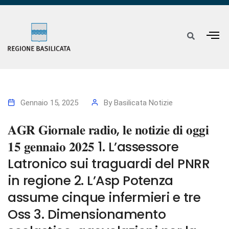
Gennaio 15, 2025
By
Basilicata Notizie
𝐀𝐆𝐑 𝐆𝐢𝐨𝐫𝐧𝐚𝐥𝐞 𝐫𝐚𝐝𝐢𝐨, 𝐥𝐞 𝐧𝐨𝐭𝐢𝐳𝐢𝐞 𝐝𝐢 𝐨𝐠𝐠𝐢
𝟏𝟓 𝐠𝐞𝐧𝐧𝐚𝐢𝐨 𝟐𝟎𝟐𝟓 1. L’assessore
Latronico sui traguardi del PNRR
in regione 2. L’Asp Potenza
assume cinque infermieri e tre
Oss 3. Dimensionamento