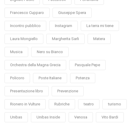
Francesco Cupparo
Giuseppe Spera
Incontro pubblico
Instagram
La terra mi tiene
Laura Mongiello
Margherita Sarli
Matera
Musica
Nero su Bianco
Orchestra della Magna Grecia
Pasquale Pepe
Policoro
Poste Italiane
Potenza
Presentazione libro
Prevenzione
Rionero in Vulture
Rubriche
teatro
turismo
Unibas
Unibas Inside
Venosa
Vito Bardi