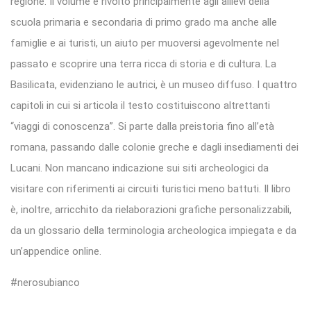
regione. Il volume è rivolto principalmente agli allievi della
scuola primaria e secondaria di primo grado ma anche alle
famiglie e ai turisti, un aiuto per muoversi agevolmente nel
passato e scoprire una terra ricca di storia e di cultura. La
Basilicata, evidenziano le autrici, è un museo diffuso. I quattro
capitoli in cui si articola il testo costituiscono altrettanti
“viaggi di conoscenza”. Si parte dalla preistoria fino all’età
romana, passando dalle colonie greche e dagli insediamenti dei
Lucani. Non mancano indicazione sui siti archeologici da
visitare con riferimenti ai circuiti turistici meno battuti. Il libro
è, inoltre, arricchito da rielaborazioni grafiche personalizzabili,
da un glossario della terminologia archeologica impiegata e da
un’appendice online.
#nerosubianco