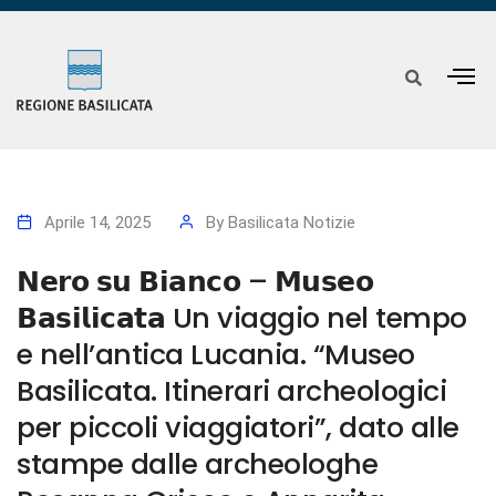
Aprile 14, 2025
By
Basilicata Notizie
𝗡𝗲𝗿𝗼 𝘀𝘂 𝗕𝗶𝗮𝗻𝗰𝗼 – 𝗠𝘂𝘀𝗲𝗼
𝗕𝗮𝘀𝗶𝗹𝗶𝗰𝗮𝘁𝗮 Un viaggio nel tempo
e nell’antica Lucania. “Museo
Basilicata. Itinerari archeologici
per piccoli viaggiatori”, dato alle
stampe dalle archeologhe