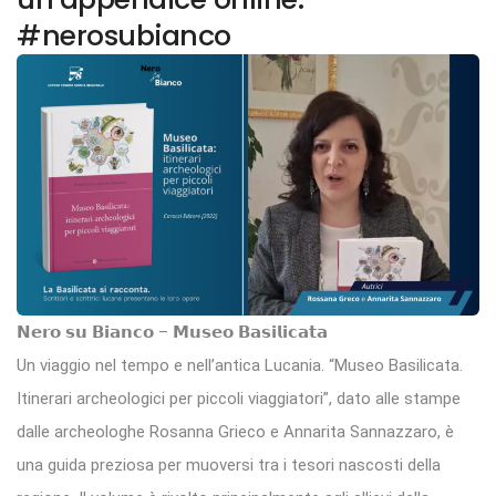
#nerosubianco
𝗡𝗲𝗿𝗼 𝘀𝘂 𝗕𝗶𝗮𝗻𝗰𝗼 – 𝗠𝘂𝘀𝗲𝗼 𝗕𝗮𝘀𝗶𝗹𝗶𝗰𝗮𝘁𝗮
Un viaggio nel tempo e nell’antica Lucania. “Museo Basilicata.
Itinerari archeologici per piccoli viaggiatori”, dato alle stampe
dalle archeologhe Rosanna Grieco e Annarita Sannazzaro, è
una guida preziosa per muoversi tra i tesori nascosti della