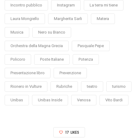
Incontro pubblico
Instagram
La terra mi tiene
Laura Mongiello
Margherita Sarli
Matera
Musica
Nero su Bianco
Orchestra della Magna Grecia
Pasquale Pepe
Policoro
Poste Italiane
Potenza
Presentazione libro
Prevenzione
Rionero in Vulture
Rubriche
teatro
turismo
Unibas
Unibas Inside
Venosa
Vito Bardi
17
LIKES