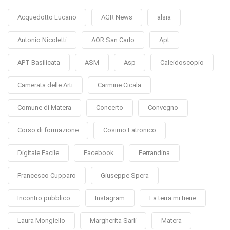
Acquedotto Lucano
AGR News
alsia
Antonio Nicoletti
AOR San Carlo
Apt
APT Basilicata
ASM
Asp
Caleidoscopio
Camerata delle Arti
Carmine Cicala
Comune di Matera
Concerto
Convegno
Corso di formazione
Cosimo Latronico
Digitale Facile
Facebook
Ferrandina
Francesco Cupparo
Giuseppe Spera
Incontro pubblico
Instagram
La terra mi tiene
Laura Mongiello
Margherita Sarli
Matera