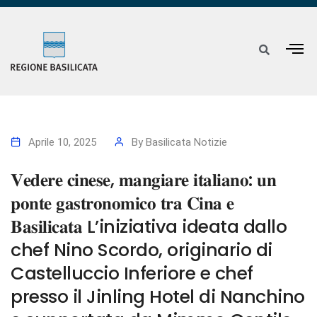
Aprile 10, 2025
By
Basilicata Notizie
𝐕𝐞𝐝𝐞𝐫𝐞 𝐜𝐢𝐧𝐞𝐬𝐞, 𝐦𝐚𝐧𝐠𝐢𝐚𝐫𝐞 𝐢𝐭𝐚𝐥𝐢𝐚𝐧𝐨: 𝐮𝐧
𝐩𝐨𝐧𝐭𝐞 𝐠𝐚𝐬𝐭𝐫𝐨𝐧𝐨𝐦𝐢𝐜𝐨 𝐭𝐫𝐚 𝐂𝐢𝐧𝐚 𝐞
𝐁𝐚𝐬𝐢𝐥𝐢𝐜𝐚𝐭𝐚 L’iniziativa ideata dallo
chef Nino Scordo, originario di
Castelluccio Inferiore e chef
presso il Jinling Hotel di Nanchino