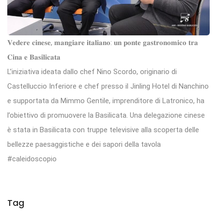
𝐕𝐞𝐝𝐞𝐫𝐞 𝐜𝐢𝐧𝐞𝐬𝐞, 𝐦𝐚𝐧𝐠𝐢𝐚𝐫𝐞 𝐢𝐭𝐚𝐥𝐢𝐚𝐧𝐨: 𝐮𝐧 𝐩𝐨𝐧𝐭𝐞 𝐠𝐚𝐬𝐭𝐫𝐨𝐧𝐨𝐦𝐢𝐜𝐨 𝐭𝐫𝐚
𝐂𝐢𝐧𝐚 𝐞 𝐁𝐚𝐬𝐢𝐥𝐢𝐜𝐚𝐭𝐚
L’iniziativa ideata dallo chef Nino Scordo, originario di
Castelluccio Inferiore e chef presso il Jinling Hotel di Nanchino
e supportata da Mimmo Gentile, imprenditore di Latronico, ha
l’obiettivo di promuovere la Basilicata. Una delegazione cinese
è stata in Basilicata con truppe televisive alla scoperta delle
bellezze paesaggistiche e dei sapori della tavola
#caleidoscopio
Tag