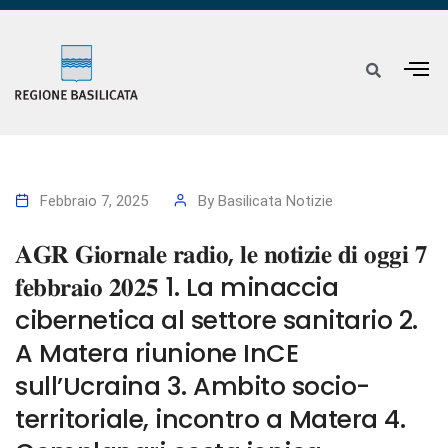
Febbraio 7, 2025
By
Basilicata Notizie
𝐀𝐆𝐑 𝐆𝐢𝐨𝐫𝐧𝐚𝐥𝐞 𝐫𝐚𝐝𝐢𝐨, 𝐥𝐞 𝐧𝐨𝐭𝐢𝐳𝐢𝐞 𝐝𝐢 𝐨𝐠𝐠𝐢 𝟕
𝐟𝐞𝐛𝐛𝐫𝐚𝐢𝐨 𝟐𝟎𝟐𝟓 1. La minaccia
cibernetica al settore sanitario 2.
A Matera riunione InCE
sull’Ucraina 3. Ambito socio-
territoriale, incontro a Matera 4.