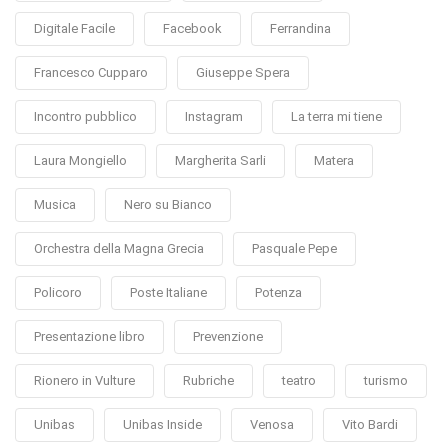
Digitale Facile
Facebook
Ferrandina
Francesco Cupparo
Giuseppe Spera
Incontro pubblico
Instagram
La terra mi tiene
Laura Mongiello
Margherita Sarli
Matera
Musica
Nero su Bianco
Orchestra della Magna Grecia
Pasquale Pepe
Policoro
Poste Italiane
Potenza
Presentazione libro
Prevenzione
Rionero in Vulture
Rubriche
teatro
turismo
Unibas
Unibas Inside
Venosa
Vito Bardi