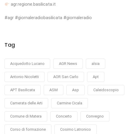
agr.regione.basilicata.it
#agr #giornaleradiobasilicata #giornaleradio
Tag
Acquedotto Lucano
AGR News
alsia
Antonio Nicoletti
AOR San Carlo
Apt
APT Basilicata
ASM
Asp
Caleidoscopio
Camerata delle Arti
Carmine Cicala
Comune di Matera
Concerto
Convegno
Corso di formazione
Cosimo Latronico