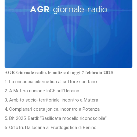
𝐀𝐆𝐑 𝐆𝐢𝐨𝐫𝐧𝐚𝐥𝐞 𝐫𝐚𝐝𝐢𝐨, 𝐥𝐞 𝐧𝐨𝐭𝐢𝐳𝐢𝐞 𝐝𝐢 𝐨𝐠𝐠𝐢 𝟕 𝐟𝐞𝐛𝐛𝐫𝐚𝐢𝐨 𝟐𝟎𝟐𝟓
1. La minaccia cibernetica al settore sanitario
2. A Matera riunione InCE sull’Ucraina
3. Ambito socio-territoriale, incontro a Matera
4. Complanari costa jonica, incontro a Potenza
5. Bit 2025, Bardi: “Basilicata modello riconoscibile”
6. Ortofrutta lucana al Fruitlogistica di Berlino