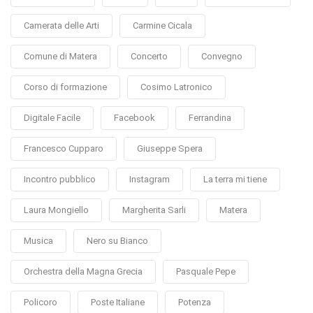
Camerata delle Arti
Carmine Cicala
Comune di Matera
Concerto
Convegno
Corso di formazione
Cosimo Latronico
Digitale Facile
Facebook
Ferrandina
Francesco Cupparo
Giuseppe Spera
Incontro pubblico
Instagram
La terra mi tiene
Laura Mongiello
Margherita Sarli
Matera
Musica
Nero su Bianco
Orchestra della Magna Grecia
Pasquale Pepe
Policoro
Poste Italiane
Potenza