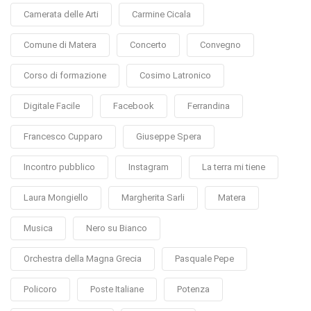
Camerata delle Arti
Carmine Cicala
Comune di Matera
Concerto
Convegno
Corso di formazione
Cosimo Latronico
Digitale Facile
Facebook
Ferrandina
Francesco Cupparo
Giuseppe Spera
Incontro pubblico
Instagram
La terra mi tiene
Laura Mongiello
Margherita Sarli
Matera
Musica
Nero su Bianco
Orchestra della Magna Grecia
Pasquale Pepe
Policoro
Poste Italiane
Potenza