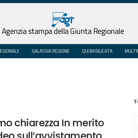
Agenzia stampa della Giunta Regionale
REGIONALE
GALASSIA REGIONE
QUI BASILICATA
MULTI
T
amo chiarezza In merito
ideo sull’avvistamento