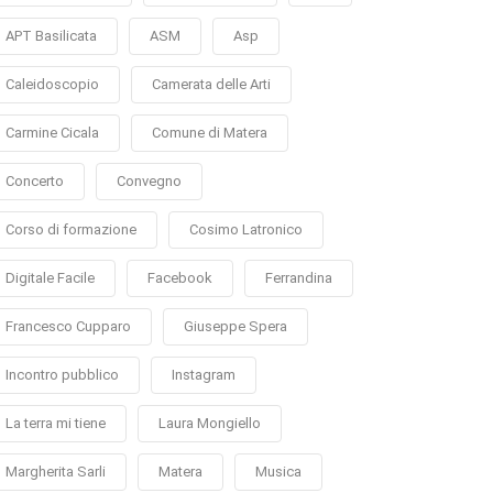
APT Basilicata
ASM
Asp
Caleidoscopio
Camerata delle Arti
Carmine Cicala
Comune di Matera
Concerto
Convegno
Corso di formazione
Cosimo Latronico
Digitale Facile
Facebook
Ferrandina
Francesco Cupparo
Giuseppe Spera
Incontro pubblico
Instagram
La terra mi tiene
Laura Mongiello
Margherita Sarli
Matera
Musica