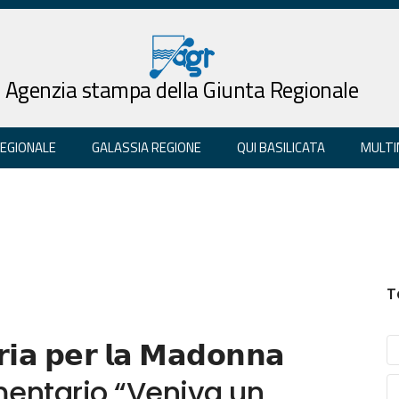
Agenzia stampa della Giunta Regionale
REGIONALE
GALASSIA REGIONE
QUI BASILICATA
MULTI
T
𝗿𝗶𝗮 𝗽𝗲𝗿 𝗹𝗮 𝗠𝗮𝗱𝗼𝗻𝗻𝗮
 documentario “Veniva un