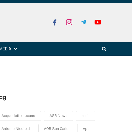
MEDIA
ag
Acquedotto Lucano
AGR News
alsia
Antonio Nicoletti
AOR San Carlo
Apt