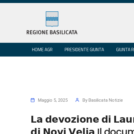
HOME AGR
PRESIDENTE GIUNTA
GIUNTA 
Maggio 5, 2025
By
Basilicata Notizie
𝗟𝗮 𝗱𝗲𝘃𝗼𝘇𝗶𝗼𝗻𝗲 𝗱𝗶 𝗟𝗮𝘂
𝗱𝗶 𝗡𝗼𝘃𝗶 𝗩𝗲𝗹𝗶𝗮 Il