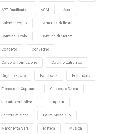
APT Basilicata
ASM
Asp
Caleidoscopio
Camerata delle Arti
Carmine Cicala
Comune di Matera
Concerto
Convegno
Corso di formazione
Cosimo Latronico
Digitale Facile
Facebook
Ferrandina
Francesco Cupparo
Giuseppe Spera
Incontro pubblico
Instagram
La terra mi tiene
Laura Mongiello
Margherita Sarli
Matera
Musica