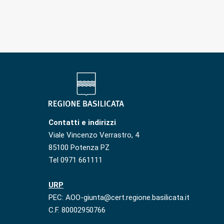
Contatti e indirizzi
Viale Vincenzo Verrastro, 4
85100 Potenza PZ
Tel 0971 661111
URP
PEC: AOO-giunta@cert.regione.basilicata.it
C.F. 80002950766