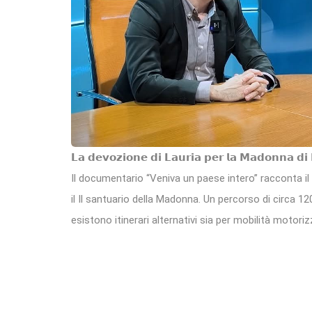
𝗟𝗮 𝗱𝗲𝘃𝗼𝘇𝗶𝗼𝗻𝗲 𝗱𝗶 𝗟𝗮𝘂𝗿𝗶𝗮 𝗽𝗲𝗿 𝗹𝗮 𝗠𝗮𝗱𝗼𝗻𝗻𝗮 𝗱𝗶 
Il documentario “Veniva un paese intero” racconta il 
il Il santuario della Madonna. Un percorso di circa 1
esistono itinerari alternativi sia per mobilità motoriz