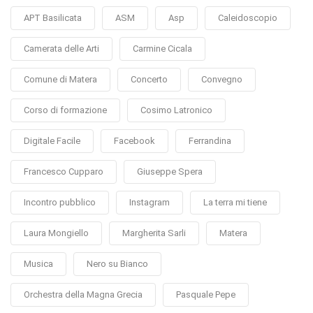
APT Basilicata
ASM
Asp
Caleidoscopio
Camerata delle Arti
Carmine Cicala
Comune di Matera
Concerto
Convegno
Corso di formazione
Cosimo Latronico
Digitale Facile
Facebook
Ferrandina
Francesco Cupparo
Giuseppe Spera
Incontro pubblico
Instagram
La terra mi tiene
Laura Mongiello
Margherita Sarli
Matera
Musica
Nero su Bianco
Orchestra della Magna Grecia
Pasquale Pepe