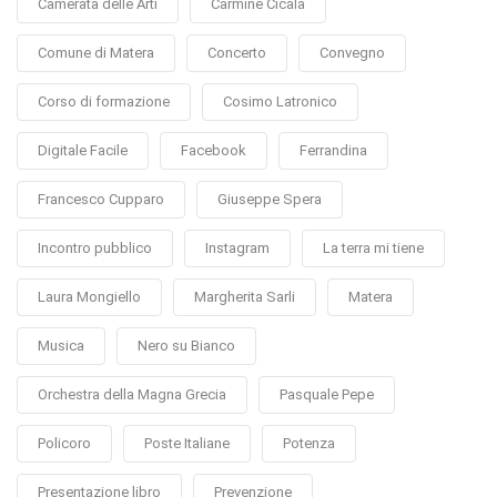
Camerata delle Arti
Carmine Cicala
Comune di Matera
Concerto
Convegno
Corso di formazione
Cosimo Latronico
Digitale Facile
Facebook
Ferrandina
Francesco Cupparo
Giuseppe Spera
Incontro pubblico
Instagram
La terra mi tiene
Laura Mongiello
Margherita Sarli
Matera
Musica
Nero su Bianco
Orchestra della Magna Grecia
Pasquale Pepe
Policoro
Poste Italiane
Potenza
Presentazione libro
Prevenzione