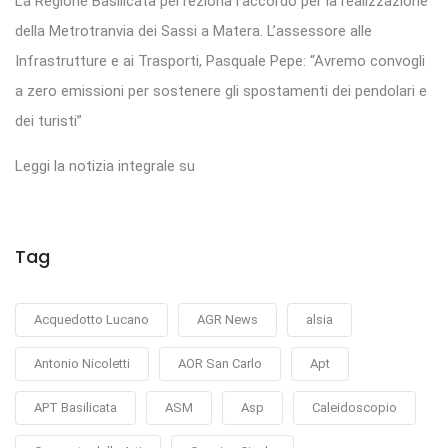
La Regione Basilicata perfeziona l’accordo per la realizzazione
della Metrotranvia dei Sassi a Matera. L’assessore alle
Infrastrutture e ai Trasporti, Pasquale Pepe: “Avremo convogli
a zero emissioni per sostenere gli spostamenti dei pendolari e
dei turisti”
Leggi la notizia integrale su
Tag
Acquedotto Lucano
AGR News
alsia
Antonio Nicoletti
AOR San Carlo
Apt
APT Basilicata
ASM
Asp
Caleidoscopio