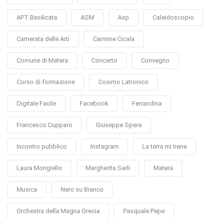
APT Basilicata
ASM
Asp
Caleidoscopio
Camerata delle Arti
Carmine Cicala
Comune di Matera
Concerto
Convegno
Corso di formazione
Cosimo Latronico
Digitale Facile
Facebook
Ferrandina
Francesco Cupparo
Giuseppe Spera
Incontro pubblico
Instagram
La terra mi tiene
Laura Mongiello
Margherita Sarli
Matera
Musica
Nero su Bianco
Orchestra della Magna Grecia
Pasquale Pepe