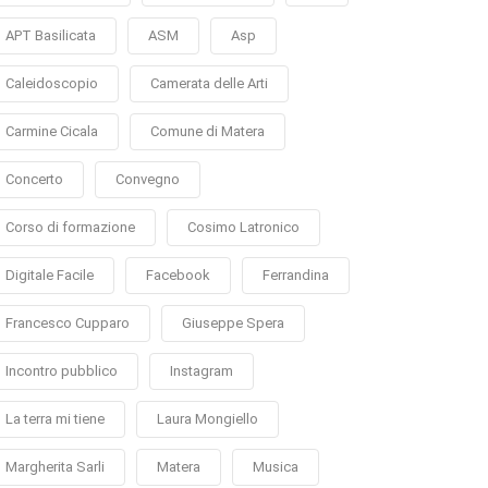
APT Basilicata
ASM
Asp
Caleidoscopio
Camerata delle Arti
Carmine Cicala
Comune di Matera
Concerto
Convegno
Corso di formazione
Cosimo Latronico
Digitale Facile
Facebook
Ferrandina
Francesco Cupparo
Giuseppe Spera
Incontro pubblico
Instagram
La terra mi tiene
Laura Mongiello
Margherita Sarli
Matera
Musica