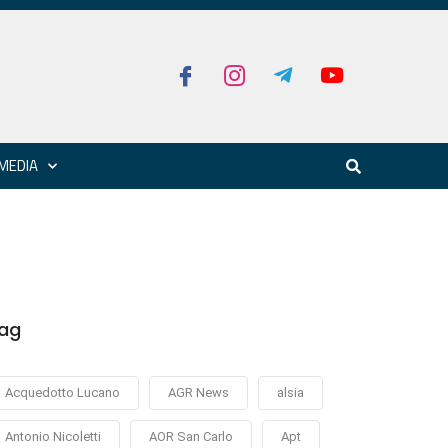
MEDIA
ag
Acquedotto Lucano
AGR News
alsia
Antonio Nicoletti
AOR San Carlo
Apt