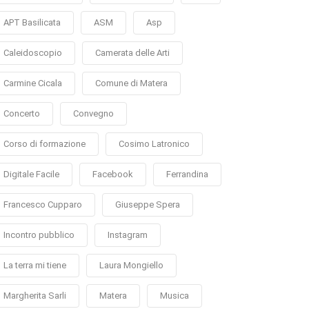
APT Basilicata
ASM
Asp
Caleidoscopio
Camerata delle Arti
Carmine Cicala
Comune di Matera
Concerto
Convegno
Corso di formazione
Cosimo Latronico
Digitale Facile
Facebook
Ferrandina
Francesco Cupparo
Giuseppe Spera
Incontro pubblico
Instagram
La terra mi tiene
Laura Mongiello
Margherita Sarli
Matera
Musica