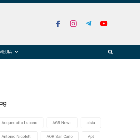
MEDIA
ag
Acquedotto Lucano
AGR News
alsia
Antonio Nicoletti
AOR San Carlo
Apt