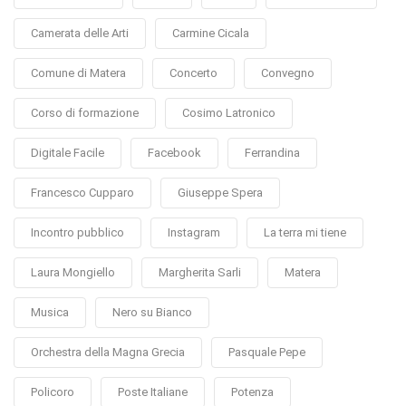
Camerata delle Arti
Carmine Cicala
Comune di Matera
Concerto
Convegno
Corso di formazione
Cosimo Latronico
Digitale Facile
Facebook
Ferrandina
Francesco Cupparo
Giuseppe Spera
Incontro pubblico
Instagram
La terra mi tiene
Laura Mongiello
Margherita Sarli
Matera
Musica
Nero su Bianco
Orchestra della Magna Grecia
Pasquale Pepe
Policoro
Poste Italiane
Potenza