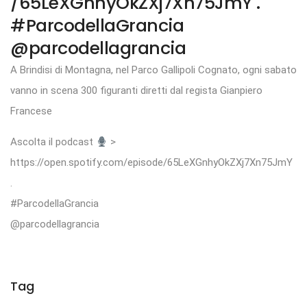
/65LeXGnhyOkZXj7Xn75JmY .
#ParcodellaGrancia
@parcodellagrancia
A Brindisi di Montagna, nel Parco Gallipoli Cognato, ogni sabato
vanno in scena 300 figuranti diretti dal regista Gianpiero
Francese
Ascolta il podcast
>
https://open.spotify.com/episode/65LeXGnhyOkZXj7Xn75JmY
.
#ParcodellaGrancia
@parcodellagrancia
Tag