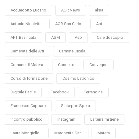
Acquedotto Lucano
AGR News
alsia
Antonio Nicoletti
AOR San Carlo
Apt
APT Basilicata
ASM
Asp
Caleidoscopio
Camerata delle Arti
Carmine Cicala
Comune di Matera
Concerto
Convegno
Corso di formazione
Cosimo Latronico
Digitale Facile
Facebook
Ferrandina
Francesco Cupparo
Giuseppe Spera
Incontro pubblico
Instagram
La terra mi tiene
Laura Mongiello
Margherita Sarli
Matera