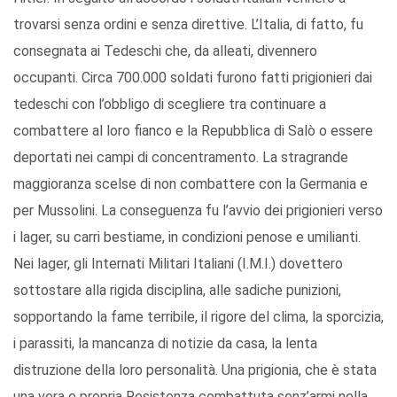
trovarsi senza ordini e senza direttive. L’Italia, di fatto, fu
consegnata ai Tedeschi che, da alleati, divennero
occupanti. Circa 700.000 soldati furono fatti prigionieri dai
tedeschi con l’obbligo di scegliere tra continuare a
combattere al loro fianco e la Repubblica di Salò o essere
deportati nei campi di concentramento. La stragrande
maggioranza scelse di non combattere con la Germania e
per Mussolini. La conseguenza fu l’avvio dei prigionieri verso
i lager, su carri bestiame, in condizioni penose e umilianti.
Nei lager, gli Internati Militari Italiani (I.M.I.) dovettero
sottostare alla rigida disciplina, alle sadiche punizioni,
sopportando la fame terribile, il rigore del clima, la sporcizia,
i parassiti, la mancanza di notizie da casa, la lenta
distruzione della loro personalità. Una prigionia, che è stata
una vera e propria Resistenza combattuta senz’armi nella