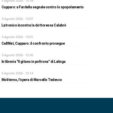
5 Agosto 2026 - 15:18
Cupparo: a Fardella segnale contro lo spopolamento
5 Agosto 2026 - 15:07
Latronico incontra la dottoressa Calabrò
5 Agosto 2026 - 15:01
CallMat, Cupparo: il confronto prosegue
5 Agosto 2026 - 13:36
In libreria “Il gitano in poltrona” di Lalinga
5 Agosto 2026 - 13:14
Moliterno, l’opera di Marcello Tedesco