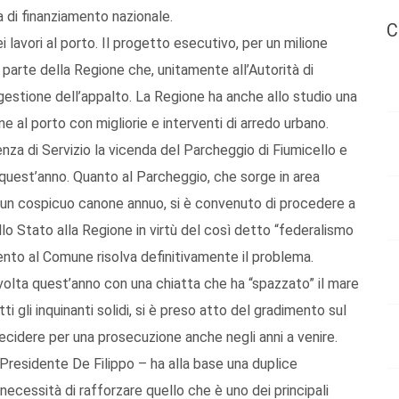
a di finanziamento nazionale.
C
ei lavori al porto. Il progetto esecutivo, per un milione
 parte della Regione che, unitamente all’Autorità di
gestione dell’appalto. La Regione ha anche allo studio una
cine al porto con migliorie e interventi di arredo urbano.
enza di Servizio la vicenda del Parcheggio di Fiumicello e
ata quest’anno. Quanto al Parcheggio, che sorge in area
i un cospicuo canone annuo, si è convenuto di procedere a
allo Stato alla Regione in virtù del così detto “federalismo
nto al Comune risolva definitivamente il problema.
 volta quest’anno con una chiatta che ha “spazzato” il mare
 gli inquinanti solidi, si è preso atto del gradimento sul
 decidere per una prosecuzione anche negli anni a venire.
 Presidente De Filippo – ha alla base una duplice
necessità di rafforzare quello che è uno dei principali