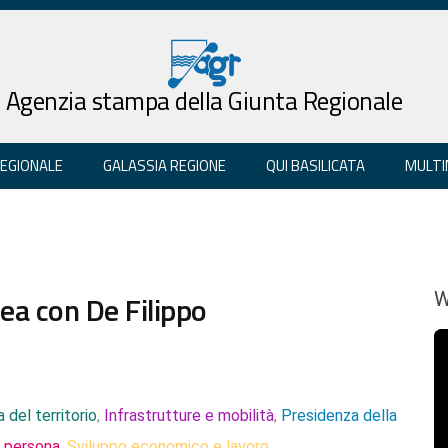
Agenzia stampa della Giunta Regionale
REGIONALE
GALASSIA REGIONE
QUI BASILICATA
MULTI
ea con De Filippo
W
 del territorio
Infrastrutture e mobilità
Presidenza della
,
,
a persona
Sviluppo economico e lavoro
,