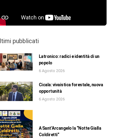
ltimi pubblicati
Latronico: radici e identità di un
popolo
6 Agosto 2026
Cicala: vivaistica forestale, nuova
opportunità
6 Agosto 2026
A Sant’Arcangelo la “Notte Gialla
Coldiretti”