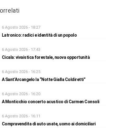
orrelati
6 Agosto 2026 - 18:27
Latronico: radici e identità di un popolo
6 Agosto 2026 - 17:43
Cicala: vivaistica forestale, nuova opportunità
6 Agosto 2026 - 16:25
A Sant’Arcangelo la “Notte Gialla Coldiretti”
6 Agosto 2026 - 16:20
A Monticchio concerto acustico di Carmen Consoli
6 Agosto 2026 - 16:11
Compravendita di auto usate, uomo ai domiciliari