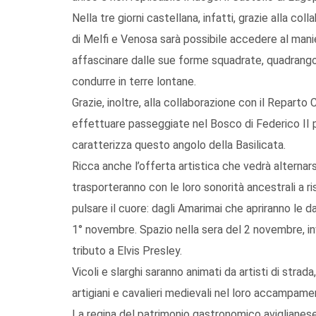
Nella tre giorni castellana, infatti, grazie alla co
di Melfi e Venosa sarà possibile accedere al manie
affascinare dalle sue forme squadrate, quadrango
condurre in terre lontane.
Grazie, inoltre, alla collaborazione con il Reparto 
effettuare passeggiate nel Bosco di Federico II 
caratterizza questo angolo della Basilicata.
Ricca anche l’offerta artistica che vedrà alternars
trasporteranno con le loro sonorità ancestrali a ri
pulsare il cuore: dagli Amarimai che apriranno le da
1° novembre. Spazio nella sera del 2 novembre, inve
tributo a Elvis Presley.
Vicoli e slarghi saranno animati da artisti di strad
artigiani e cavalieri medievali nel loro accampame
La regina del patrimonio gastronomico aviglianese,