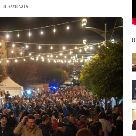
Qui Basilicata
U