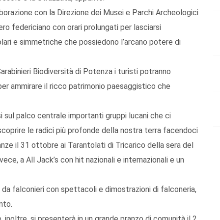
llaborazione con la Direzione dei Musei e Parchi Archeologici
ro federiciano con orari prolungati per lasciarsi
lari e simmetriche che possiedono l’arcano potere di
Carabinieri Biodiversità di Potenza i turisti potranno
per ammirare il ricco patrimonio paesaggistico che
i sul palco centrale importanti gruppi lucani che ci
scoprire le radici più profonde della nostra terra facendoci
nze il 31 ottobre ai Tarantolati di Tricarico della sera del
ce, a All Jack’s con hit nazionali e internazionali e un
a, da falconieri con spettacoli e dimostrazioni di falconeria,
nto.
 inoltre, si presenterà in un grande pranzo di comunità il 2