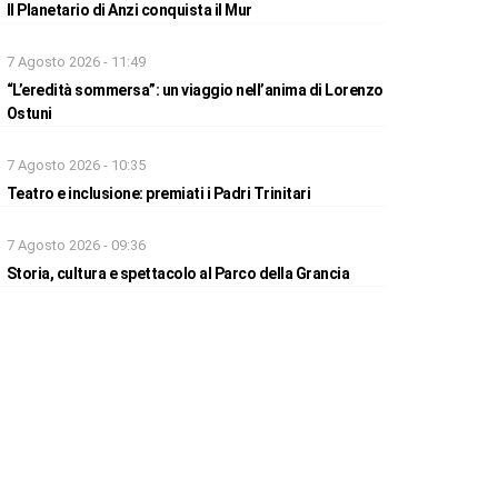
Il Planetario di Anzi conquista il Mur
7 Agosto 2026 - 11:49
“L’eredità sommersa”: un viaggio nell’anima di Lorenzo
Ostuni
7 Agosto 2026 - 10:35
Teatro e inclusione: premiati i Padri Trinitari
7 Agosto 2026 - 09:36
Storia, cultura e spettacolo al Parco della Grancia