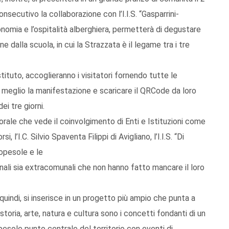
nsecutivo la collaborazione con l’I.I.S. “Gasparrini-
onomia e l’ospitalità alberghiera, permetterà di degustare
 dalla scuola, in cui la Strazzata è il legame tra i tre
stituto, accoglieranno i visitatori fornendo tutte le
l meglio la manifestazione e scaricare il QRCode da loro
i tre giorni.
ale che vede il coinvolgimento di Enti e Istituzioni come
, l’I.C. Silvio Spaventa Filippi di Avigliano, l’I.I.S. “Di
opesole e le
ali sia extracomunali che non hanno fatto mancare il loro
uindi, si inserisce in un progetto più ampio che punta a
oria, arte, natura e cultura sono i concetti fondanti di un
esole punto centrale del territorio con eventi di