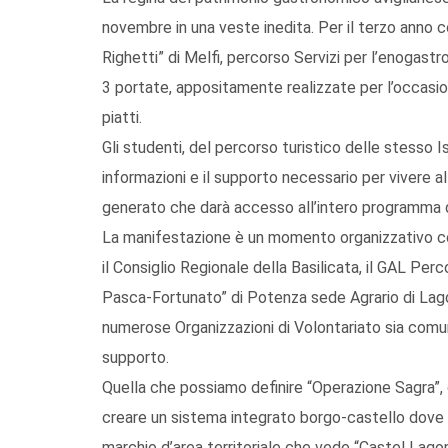
novembre in una veste inedita. Per il terzo anno co
Righetti” di Melfi, percorso Servizi per l’enogastr
3 portate, appositamente realizzate per l’occasione
piatti.
Gli studenti, del percorso turistico delle stesso I
informazioni e il supporto necessario per vivere a
generato che darà accesso all’intero programma de
La manifestazione è un momento organizzativo cor
il Consiglio Regionale della Basilicata, il GAL Percorsi
Pasca-Fortunato” di Potenza sede Agrario di Lag
numerose Organizzazioni di Volontariato sia comun
supporto.
Quella che possiamo definire “Operazione Sagra”, q
creare un sistema integrato borgo-castello dove st
marchio d’area territoriale che vede “Castel Lagop