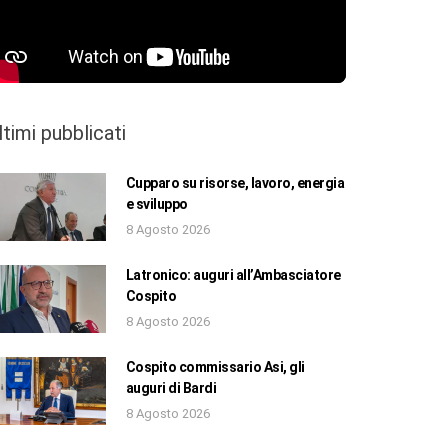
ltimi pubblicati
Cupparo su risorse, lavoro, energia
e sviluppo
8 Agosto 2026
Latronico: auguri all’Ambasciatore
Cospito
8 Agosto 2026
Cospito commissario Asi, gli
auguri di Bardi
8 Agosto 2026