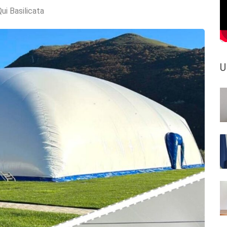
ui Basilicata
U