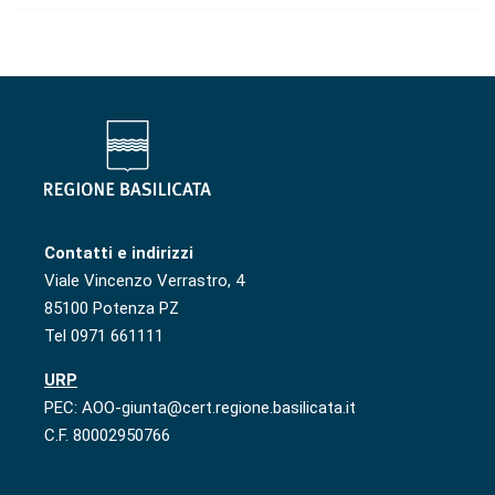
Contatti e indirizzi
Viale Vincenzo Verrastro, 4
85100 Potenza PZ
Tel 0971 661111
URP
PEC: AOO-giunta@cert.regione.basilicata.it
C.F. 80002950766