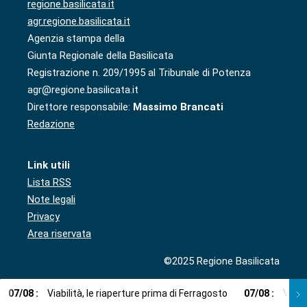
regione.basilicata.it
agr.regione.basilicata.it
Agenzia stampa della
Giunta Regionale della Basilicata
Registrazione n. 209/1995 al Tribunale di Potenza
agr@regione.basilicata.it
Direttore responsabile:
Massimo Brancati
Redazione
Link utili
Lista RSS
Note legali
Privacy
Area riservata
©2025 Regione Basilicata
07
/
08
:
Viabilità, le riaperture prima di Ferragosto
07
/
08
:
Via l