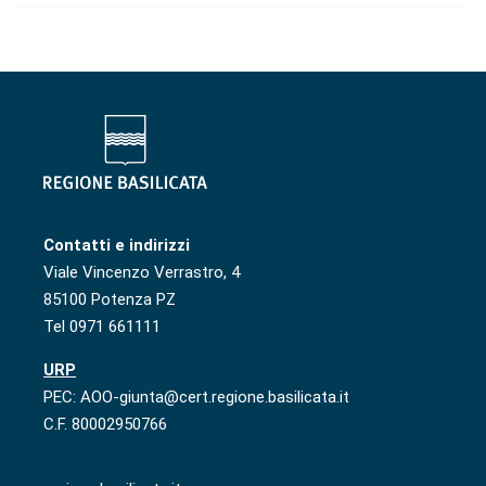
Contatti e indirizzi
Viale Vincenzo Verrastro, 4
85100 Potenza PZ
Tel 0971 661111
URP
PEC: AOO-giunta@cert.regione.basilicata.it
C.F. 80002950766