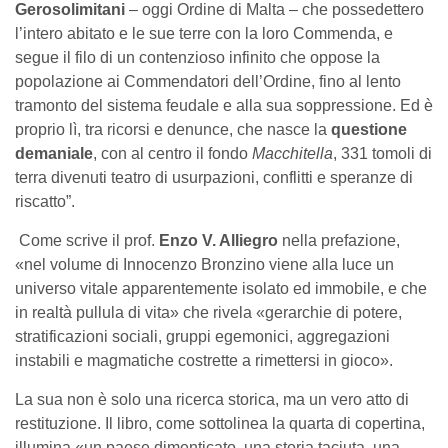
Gerosolimitani
– oggi Ordine di Malta – che possedettero
l’intero abitato e le sue terre con la loro Commenda, e
segue il filo di un contenzioso infinito che oppose la
popolazione ai Commendatori dell’Ordine, fino al lento
tramonto del sistema feudale e alla sua soppressione. Ed è
proprio lì, tra ricorsi e denunce, che nasce la
questione
demaniale
, con al centro il fondo
Macchitella
, 331 tomoli di
terra divenuti teatro di usurpazioni, conflitti e speranze di
riscatto”.
Come scrive il prof.
Enzo V. Alliegro
nella prefazione,
«nel volume di Innocenzo Bronzino viene alla luce un
universo vitale apparentemente isolato ed immobile, e che
in realtà pullula di vita» che rivela «gerarchie di potere,
stratificazioni sociali, gruppi egemonici, aggregazioni
instabili e magmatiche costrette a rimettersi in gioco».
La sua non è solo una ricerca storica, ma un vero atto di
restituzione. Il libro, come sottolinea la quarta di copertina,
illumina «un paese dimenticato, una storia taciuta, una