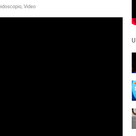
eidoscopio
,
Video
U