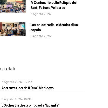
IV Centenario delle Reliquie dei
Santi Felice e Policarpo
7 Agosto 2026
Latronico: radici e identità di un
popolo
6 Agosto 2026
orrelati
6 Agosto 2026 - 12:29
Acerenza ricorda il “suo” Medioevo
6 Agosto 2026 - 09:32
L’Orchestra che promuove la “lucanità”