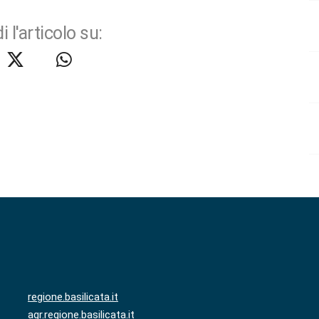
i l'articolo su:
regione.basilicata.it
agr.regione.basilicata.it