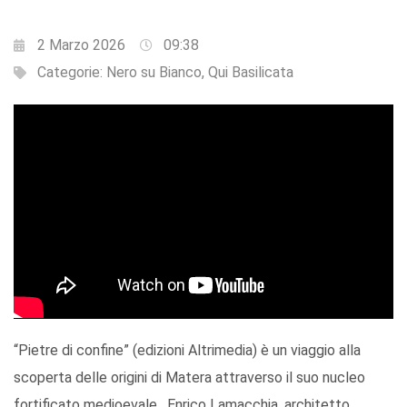
2 Marzo 2026
09:38
Categorie:
Nero su Bianco
,
Qui Basilicata
“Pietre di confine” (edizioni Altrimedia) è un viaggio alla
scoperta delle origini di Matera attraverso il suo nucleo
fortificato medioevale. Enrico Lamacchia, architetto,