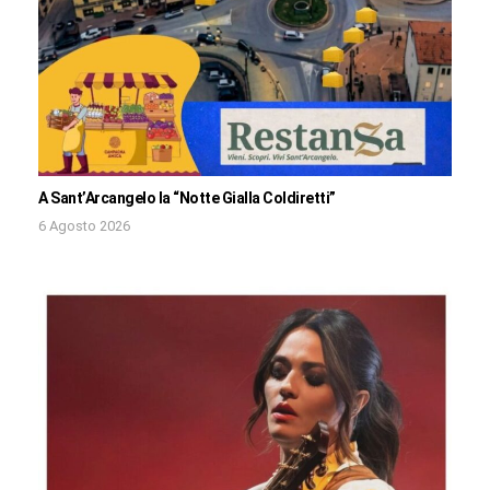
A Sant’Arcangelo la “Notte Gialla Coldiretti”
6 Agosto 2026