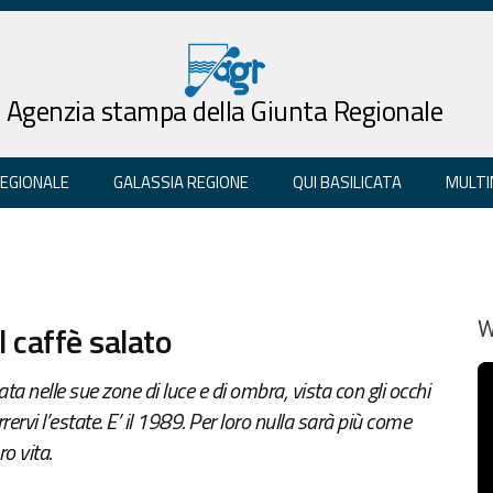
Agenzia stampa della Giunta Regionale
REGIONALE
GALASSIA REGIONE
QUI BASILICATA
MULTI
l caffè salato
W
ta nelle sue zone di luce e di ombra, vista con gli occhi
ervi l’estate. E’ il 1989. Per loro nulla sarà più come
ro vita.