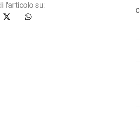
i l'articolo su:
C