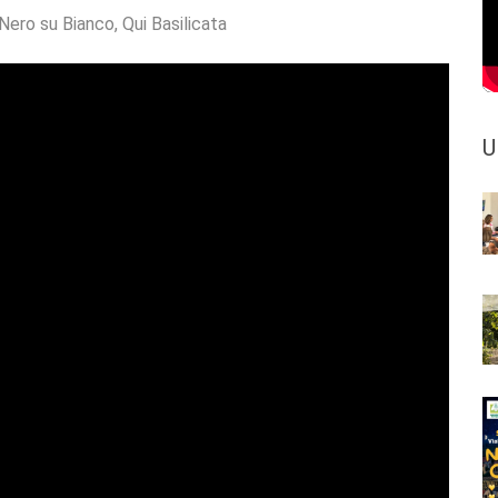
Nero su Bianco
,
Qui Basilicata
U