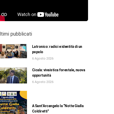
ltimi pubblicati
Latronico: radici e identità di un
popolo
6 Agosto 2026
Cicala: vivaistica forestale, nuova
opportunità
6 Agosto 2026
A Sant’Arcangelo la “Notte Gialla
Coldiretti”