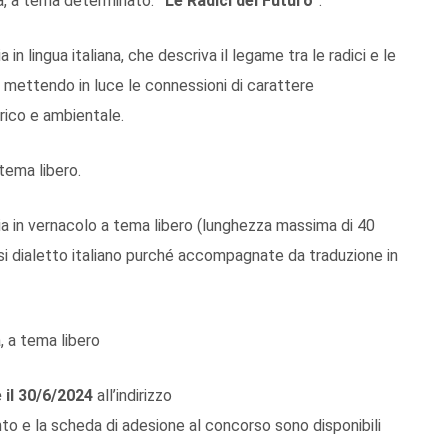
ana, a tema determinato:
“Le Radici del Futuro”
.
n lingua italiana, che descriva il legame tra le radici e le
, mettendo in luce le connessioni di carattere
orico e ambientale.
 tema libero.
ia in vernacolo a tema libero (lunghezza massima di 40
si dialetto italiano purché accompagnate da traduzione in
a, a tema libero
 il 30/6/2024
all’indirizzo
nto e la scheda di adesione al concorso sono disponibili