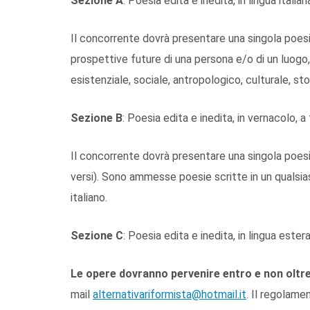
Sezione A
: Poesia edita e inedita, in lingua itali
Il concorrente dovrà presentare una singola poesia i
prospettive future di una persona e/o di un luogo
esistenziale, sociale, antropologico, culturale, st
Sezione B
: Poesia edita e inedita, in vernacolo, a
Il concorrente dovrà presentare una singola poes
versi). Sono ammesse poesie scritte in un qualsia
italiano.
Sezione C
: Poesia edita e inedita, in lingua ester
Le opere dovranno pervenire entro e non oltre
mail
alternativariformista@hotmail.it
. Il regolame