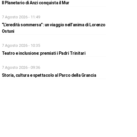
Il Planetario di Anzi conquista il Mur
7 Agosto 2026 - 11:49
“L’eredità sommersa”: un viaggio nell’anima di Lorenzo
Ostuni
7 Agosto 2026 - 10:35
Teatro e inclusione: premiati i Padri Trinitari
7 Agosto 2026 - 09:36
Storia, cultura e spettacolo al Parco della Grancia