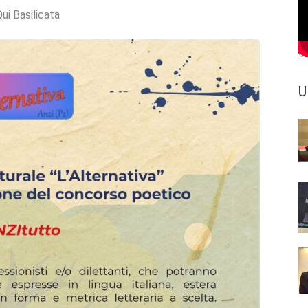
ui Basilicata
U