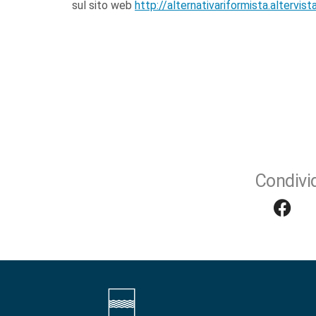
sul sito web
http://alternativariformista.altervist
Condivid