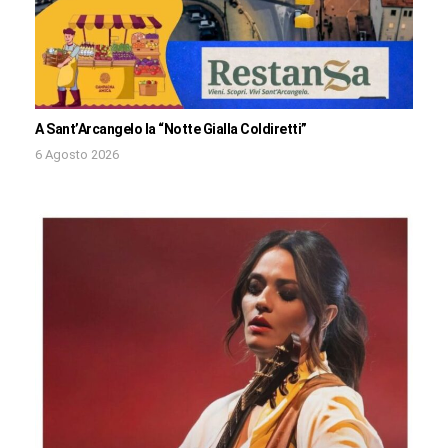
A Sant’Arcangelo la “Notte Gialla Coldiretti”
6 Agosto 2026