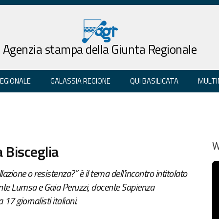
Agenzia stampa della Giunta Regionale
REGIONALE
GALASSIA REGIONE
QUI BASILICATA
MULTI
 Bisceglia
W
lazione o resistenza?” è il tema dell'incontro intitolato
ente Lumsa e Gaia Peruzzi, docente Sapienza
7 giornalisti italiani.