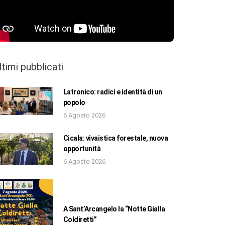
ltimi pubblicati
Latronico: radici e identità di un
popolo
6 Agosto 2026
Cicala: vivaistica forestale, nuova
opportunità
6 Agosto 2026
A Sant’Arcangelo la “Notte Gialla
Coldiretti”