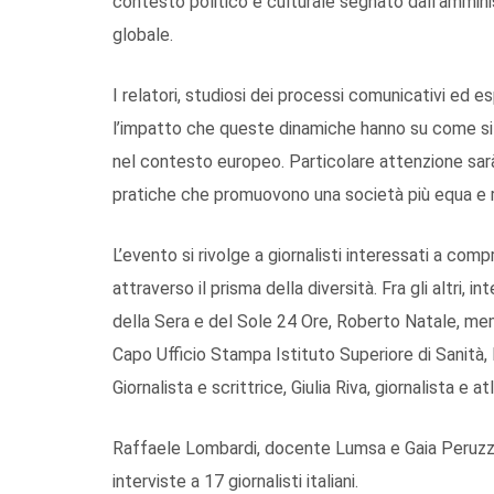
contesto politico e culturale segnato dall’ammin
globale.
I relatori, studiosi dei processi comunicativi ed
l’impatto che queste dinamiche hanno su come si r
nel contesto europeo. Particolare attenzione sarà
pratiche che promuovono una società più equa e r
L’evento si rivolge a giornalisti interessati a co
attraverso il prisma della diversità. Fra gli altri, 
della Sera e del Sole 24 Ore, Roberto Natale, mem
Capo Ufficio Stampa Istituto Superiore di Sanità
Giornalista e scrittrice, Giulia Riva, giornalista e a
Raffaele Lombardi, docente Lumsa e Gaia Peruzzi
interviste a 17 giornalisti italiani.