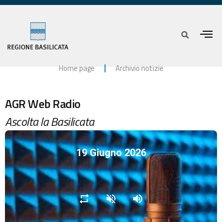
Home page
Archivio notizie
AGR Web Radio
Ascolta la Basilicata
19 Giugno 2026
repeat
volume_off
volume_up