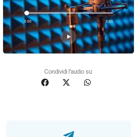
0:00
3:00
play_arrow
Condividi l'audio su: