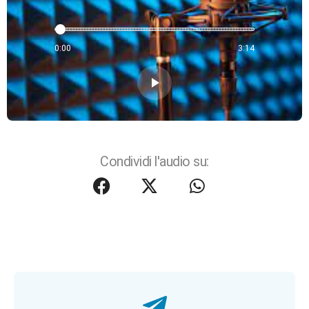
0:00
3:14
play_arrow
Condividi l'audio su: