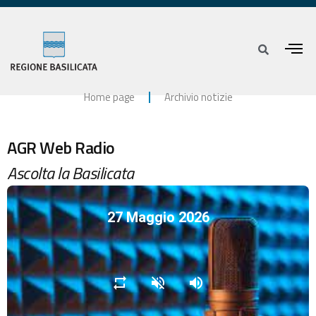
Home page
Archivio notizie
AGR Web Radio
Ascolta la Basilicata
27 Maggio 2026
repeat
volume_off
volume_up