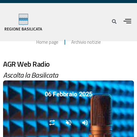
Home page
Archivio notizie
AGR Web Radio
Ascolta la Basilicata
06 Febbraio 2025
repeat
volume_off
volume_up