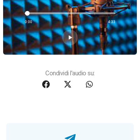
0:00
4:33
play_arrow
Condividi l'audio su: