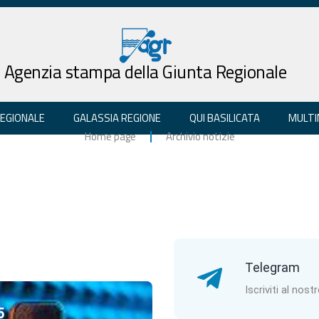
Agenzia stampa della Giunta Regionale
REGIONALE
GALASSIA REGIONE
QUI BASILICATA
MULTI
Home page
Archivio notizie
Telegram
Iscriviti al nost
5