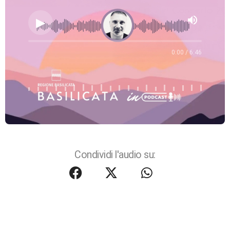
volume_up
0:00 / 6:46
Condividi l'audio su: