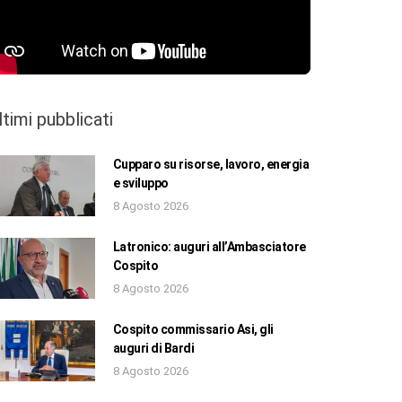
ltimi pubblicati
Cupparo su risorse, lavoro, energia
e sviluppo
8 Agosto 2026
Latronico: auguri all’Ambasciatore
Cospito
8 Agosto 2026
Cospito commissario Asi, gli
auguri di Bardi
8 Agosto 2026