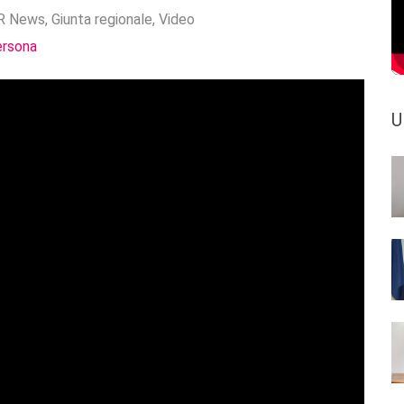
R News
,
Giunta regionale
,
Video
ersona
U