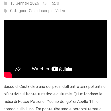
13 Gennaio 2026
15:30
Categorie:
Caleidoscopio
,
Video
Sasso di Castalda è uno dei paesi dell’entroterra potentino
più attivi sul fronte turistico e culturale. Qui affondano le
radici di Rocco Petrone, l'”uomo del go” di Apollo 11, lo
sbarco sulla Luna. Tra ponte tibetano e percorsi tematici