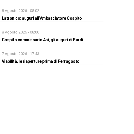
8 Agosto 2026 - 08:02
Latronico: auguri all’Ambasciatore Cospito
8 Agosto 2026 - 08:00
Cospito commissario Asi, gli auguri di Bardi
7 Agosto 2026 - 17:43
Viabilità, le riaperture prima di Ferragosto