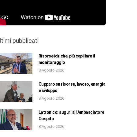
ltimi pubblicati
Risorse idriche, più capillare il
monitoraggio
8 Agosto 2026
Cupparo su risorse, lavoro, energia
e sviluppo
8 Agosto 2026
Latronico: auguri all’Ambasciatore
Cospito
8 Agosto 2026