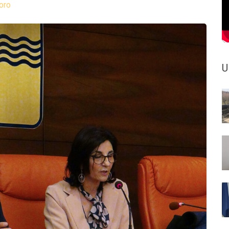
oro
U