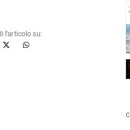
i l'articolo su:
C