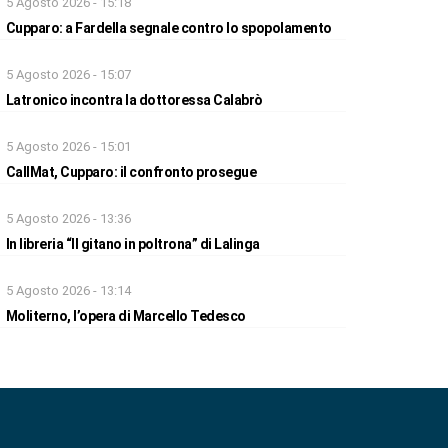
5 Agosto 2026 - 15:18
Cupparo: a Fardella segnale contro lo spopolamento
5 Agosto 2026 - 15:07
Latronico incontra la dottoressa Calabrò
5 Agosto 2026 - 15:01
CallMat, Cupparo: il confronto prosegue
5 Agosto 2026 - 13:36
In libreria “Il gitano in poltrona” di Lalinga
5 Agosto 2026 - 13:14
Moliterno, l’opera di Marcello Tedesco