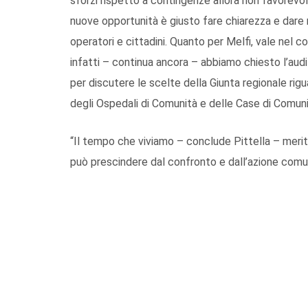
sforzi rispetto a contingenze allora non favorevol
nuove opportunità è giusto fare chiarezza e dare 
operatori e cittadini. Quanto per Melfi, vale nel c
infatti – continua ancora – abbiamo chiesto l’aud
per discutere le scelte della Giunta regionale rigua
degli Ospedali di Comunità e delle Case di Comuni
“Il tempo che viviamo – conclude Pittella – meri
può prescindere dal confronto e dall’azione comun