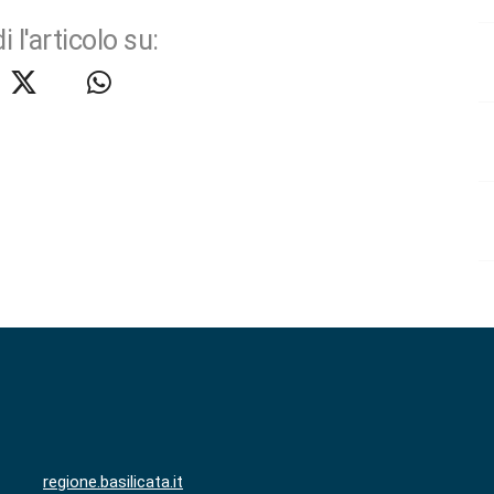
i l'articolo su:
regione.basilicata.it