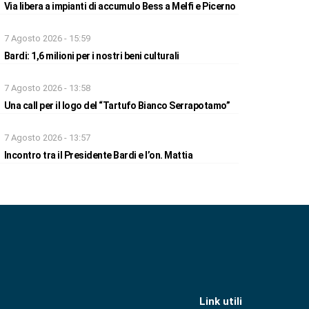
Via libera a impianti di accumulo Bess a Melfi e Picerno
7 Agosto 2026 - 15:59
Bardi: 1,6 milioni per i nostri beni culturali
7 Agosto 2026 - 13:58
Una call per il logo del “Tartufo Bianco Serrapotamo”
7 Agosto 2026 - 13:57
Incontro tra il Presidente Bardi e l’on. Mattia
Link utili