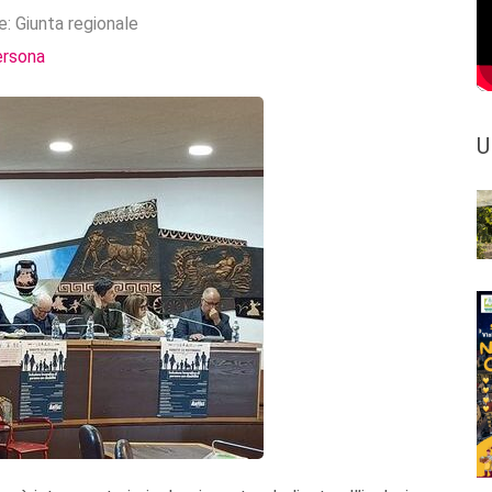
e:
Giunta regionale
ersona
U