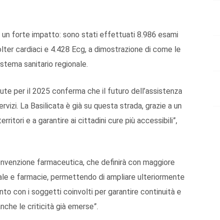
o un forte impatto: sono stati effettuati 8.986 esami
Holter cardiaci e 4.428 Ecg, a dimostrazione di come le
tema sanitario regionale.
alute per il 2025 conferma che il futuro dell’assistenza
servizi. La Basilicata è già su questa strada, grazie a un
ritori e a garantire ai cittadini cure più accessibili”,
onvenzione farmaceutica, che definirà con maggiore
onale e farmacie, permettendo di ampliare ulteriormente
onto con i soggetti coinvolti per garantire continuità e
anche le criticità già emerse”.