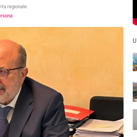
nta regionale
ersona
U