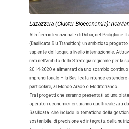
Lazazzera (Cluster Bioeconomia): ricaviam
Alla fiera internazionale di Dubai, nel Padiglione I
(Basilicata Blu Transition): un ambizioso progetto 
sapiente dell’acqua a livello internazionale. Attr
nati nell’ambito della Strategia regionale per la s
2014-2020 e alimentati da uno scambio continuo d
imprenditoriale – la Basilicata intende estendere qu
particolare, al Mondo Arabo e Mediterraneo..
Tra i progetti che saranno presentati ad una platea 
operatori economici, ci saranno quelli realizzati 
Basilicata che include le tematiche della gestione
sostenibile, di precisione ed integrata, della nutri