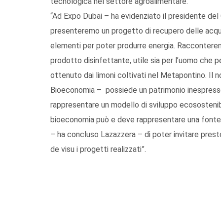
tecnologica nel settore agroalimentare.
“Ad Expo Dubai – ha evidenziato il presidente de
presenteremo un progetto di recupero delle acque 
elementi per poter produrre energia. Racconteremo
prodotto disinfettante, utile sia per l’uomo che per
ottenuto dai limoni coltivati nel Metapontino. Il n
Bioeconomia – possiede un patrimonio inespresso
rappresentare un modello di sviluppo ecosostenibi
bioeconomia può e deve rappresentare una fonte d
– ha concluso Lazazzera – di poter invitare presto 
de visu i progetti realizzati”.