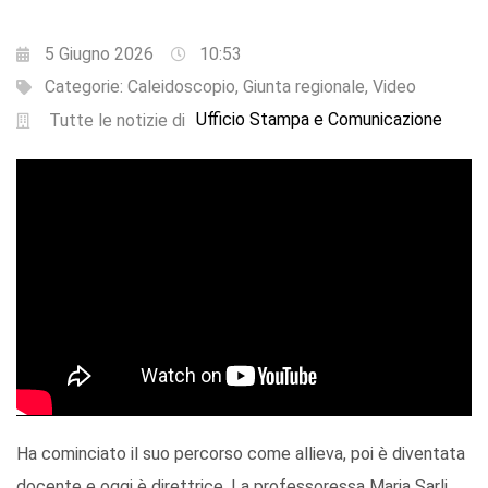
5 Giugno 2026
10:53
Categorie:
Caleidoscopio
,
Giunta regionale
,
Video
Ufficio Stampa e Comunicazione
Tutte le notizie di
Ha cominciato il suo percorso come allieva, poi è diventata
docente e oggi è direttrice. La professoressa Maria Sarli,