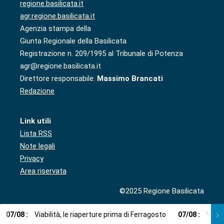
regione.basilicata.it
agr.regione.basilicata.it
Agenzia stampa della
Giunta Regionale della Basilicata
Registrazione n. 209/1995 al Tribunale di Potenza
agr@regione.basilicata.it
Direttore responsabile:
Massimo Brancati
Redazione
Link utili
Lista RSS
Note legali
Privacy
Area riservata
©2025 Regione Basilicata
07
/
08
:
Viabilità, le riaperture prima di Ferragosto
07
/
08
:
Via l