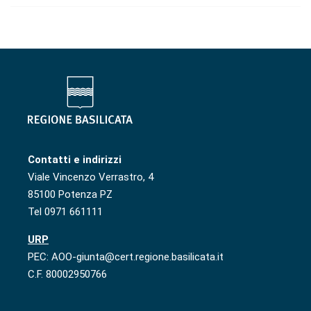
Contatti e indirizzi
Viale Vincenzo Verrastro, 4
85100 Potenza PZ
Tel 0971 661111
URP
PEC: AOO-giunta@cert.regione.basilicata.it
C.F. 80002950766