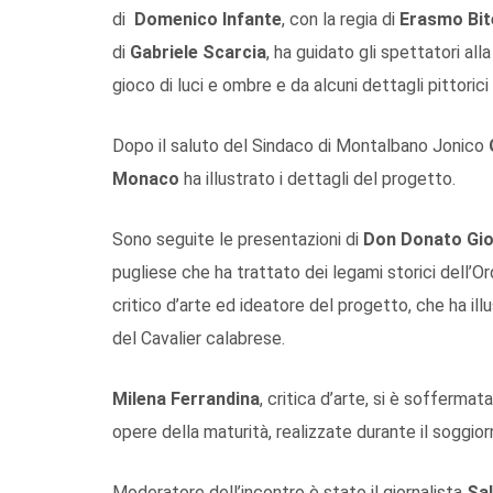
di
Domenico Infante
, con la regia di
Erasmo Bit
di
Gabriele Scarcia
, ha guidato gli spettatori al
gioco di luci e ombre e da alcuni dettagli pittorici
Dopo il saluto del Sindaco di Montalbano Jonico
Monaco
ha illustrato i dettagli del progetto.
Sono seguite le presentazioni di
Don Donato Gi
pugliese che ha trattato dei legami storici dell’Or
critico d’arte ed ideatore del progetto, che ha illust
del Cavalier calabrese.
Milena Ferrandina
, critica d’arte, si è soffermat
opere della maturità, realizzate durante il soggior
Moderatore dell’incontro è stato il giornalista
Sa