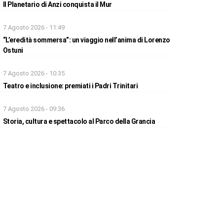
Il Planetario di Anzi conquista il Mur
7 Agosto 2026 - 11:49
“L’eredità sommersa”: un viaggio nell’anima di Lorenzo
Ostuni
7 Agosto 2026 - 10:35
Teatro e inclusione: premiati i Padri Trinitari
7 Agosto 2026 - 09:36
Storia, cultura e spettacolo al Parco della Grancia