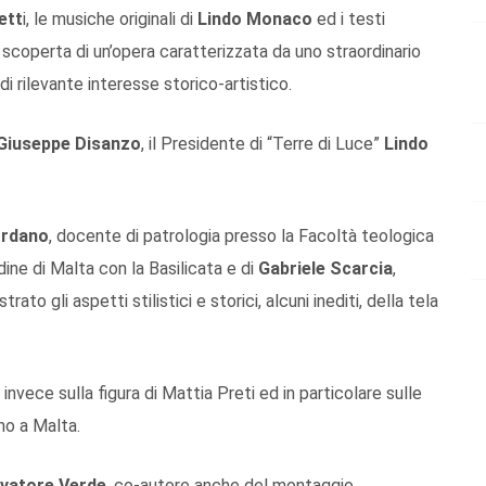
ett
i, le musiche originali di
Lindo Monaco
ed i testi
la scoperta di un’opera caratterizzata da uno straordinario
 di rilevante interesse storico-artistico.
Giuseppe Disanzo
, il Presidente di “Terre di Luce”
Lindo
ordano
, docente di patrologia presso la Facoltà teologica
dine di Malta con la Basilicata e di
Gabriele Scarcia
,
rato gli aspetti stilistici e storici, alcuni inediti, della tela
a invece sulla figura di Mattia Preti ed in particolare sulle
no a Malta.
lvatore Verde
, co-autore anche del montaggio.