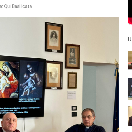
e:
Qui Basilicata
U