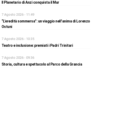
Il Planetario di Anzi conquista il Mur
7 Agosto 2026 - 11:49
“L’eredità sommersa”: un viaggio nell’anima di Lorenzo
Ostuni
7 Agosto 2026 - 10:35
Teatro e inclusione: premiati i Padri Trinitari
7 Agosto 2026 - 09:36
Storia, cultura e spettacolo al Parco della Grancia